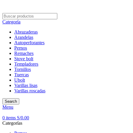
BIENVENIDOS A NUESTRO SITIO WEB
Categoría
Abrazaderas
Arandelas
Autoperforantes
Pernos
Remaches
Stove bolt
Templadores
Tornillos
Tuercas
Ubolt
Varillas lisas
Varillas roscadas
Search
Menu
0
items
S/
0.00
Categorías