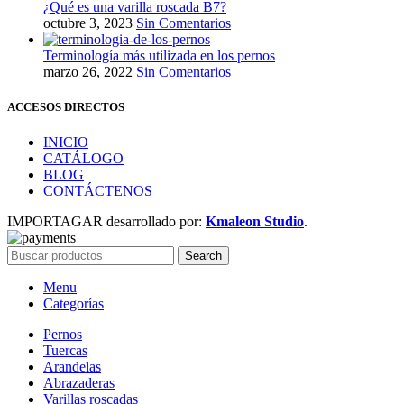
¿Qué es una varilla roscada B7?
octubre 3, 2023
Sin Comentarios
Terminología más utilizada en los pernos
marzo 26, 2022
Sin Comentarios
ACCESOS DIRECTOS
INICIO
CATÁLOGO
BLOG
CONTÁCTENOS
IMPORTAGAR desarrollado por:
Kmaleon Studio
.
Search
Menu
Categorías
Pernos
Tuercas
Arandelas
Abrazaderas
Varillas roscadas