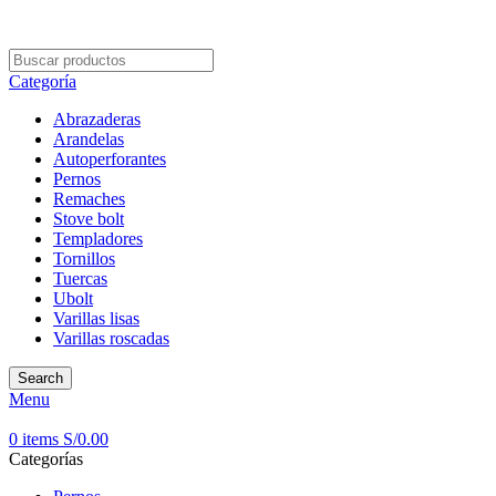
BIENVENIDOS A NUESTRO SITIO WEB
Categoría
Abrazaderas
Arandelas
Autoperforantes
Pernos
Remaches
Stove bolt
Templadores
Tornillos
Tuercas
Ubolt
Varillas lisas
Varillas roscadas
Search
Menu
0
items
S/
0.00
Categorías